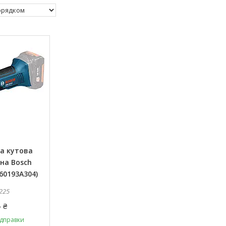
а кутова
на Bosch
060193A304)
225
 ₴
ідправки