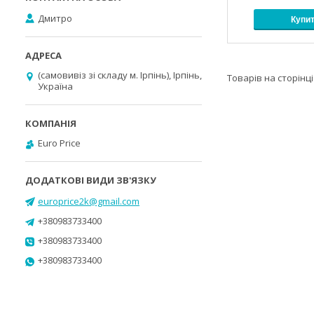
Дмитро
Купи
(самовивіз зі складу м. Ірпінь), Ірпінь,
Україна
Euro Price
europrice2k@gmail.com
+380983733400
+380983733400
+380983733400