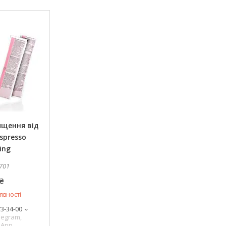
ищення від
spresso
ing
701
₴
явності
73-34-00
legram,
sApp