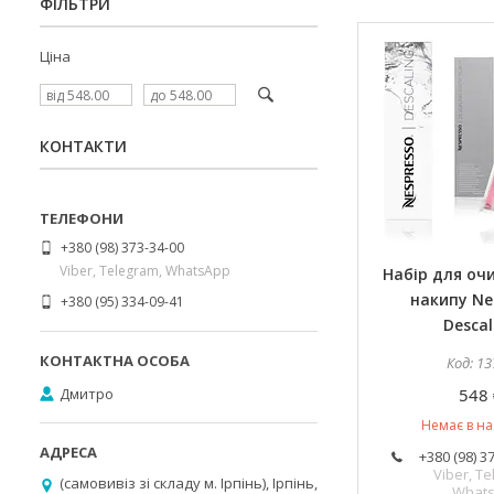
ФІЛЬТРИ
Ціна
КОНТАКТИ
+380 (98) 373-34-00
Viber, Telegram, WhatsApp
Набір для оч
накипу Ne
+380 (95) 334-09-41
Descal
13
Дмитро
548 
Немає в на
+380 (98) 3
Viber, Te
(самовивіз зі складу м. Ірпінь), Ірпінь,
What