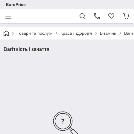
EuroPrice
Товари та послуги
Краса і здоров'я
Вітаміни
Вагіт
Вагітність і зачаття