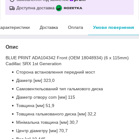
Доступна доставка
арактеристики
Доставка
Оплата
Умови повернення
Опис
BLUE PRINT ADA104342 Front (OEM 18048934) (6 x 115mm)
Cadillac SRX 1st Generation
Сторона встановлення передний мост
Діаметр [мм] 323,0
Самовентильований тип гальмового диска
Діаметр отвору com [мм] 115
Товщина [мм] 51,9
Товщина гальмованого диска [мм] 32,2
Мінімальна товщина [мм] 30,7
Центр діаметру [мм] 70,7
Вес [кг] 10,445