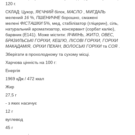
120 г.
СКЛАД: Цукор,
ЯЄЧНИЙ
білок,
МАСЛО
, МИГДАЛЬ
мелений
16
%,
ПШЕНИЧНЕ
борошно, смажені
мелені
ФІСТАШКИ
5%, мед, стабілізатор (гліцерин), сіль,
натуральний ароматизатор, консервант (сорбат калію),
барвник (E141). Може містити:
ЯЧМІНЬ, ЖИТО, ОВЕС,
БРАЗИЛЬСЬКІ ГОРІХИ, КЕШ’Ю, ЛІСОВІ ГОРІХИ, ГОРІХИ
МАКАДАМІЯ, ОРІХИ ПЕКАН, ВОЛОСЬКІ ГОРІХИ
та
СОЯ
.
Зберігати в прохолодному та сухому місці.
Харчова цінність на 100 г:
Енергія
1969 кДж / 472 ккал
Жир
27,5 г
- з яких насичує
12 г
вуглевод
45 г