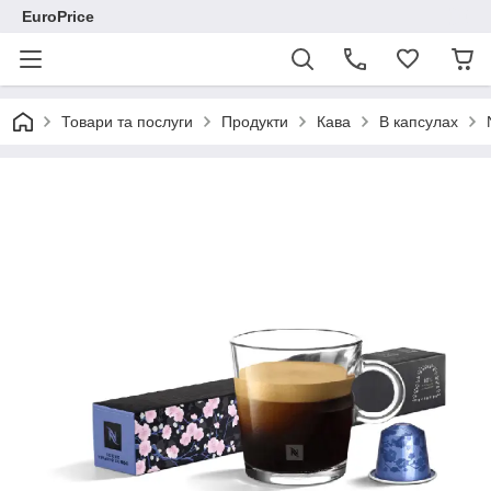
EuroPrice
Товари та послуги
Продукти
Кава
В капсулах