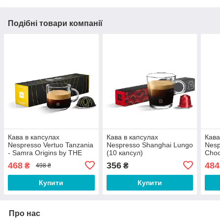
Подібні товари компанії
Кава в капсулах
Кава в капсулах
Кава
Nespresso Vertuo Tanzania
Nespresso Shanghai Lungo
Nesp
- Samra Origins by THE
(10 капсул)
Choc
WEEKND (10 капсул)
468
356
484
₴
₴
498 ₴
Купити
Купити
Про нас