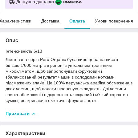
Доступна доставка
Характеристики
Доставка
Оплата
Умови повернення
Опис
Інтенсивність 6/13
Лімітована серія Peru Organic була вирощена на висоті
більше 1'600 метрів в регіоні з унікальним тропічним
мікрокліматом, щоб запропонувати фруктовий і
збалансований результат чашки з солодкими нотками
підсмажених злаків. Це 100% перуанська арабіка обсмажена з
двох частин, щоб надати нюансную складність. Дві частини
злегка обсмажені і підкреслюють яскравий і м'який характер
суміші, розкриваючи екзотичні фруктові ноти.
Приховати
Характеристики