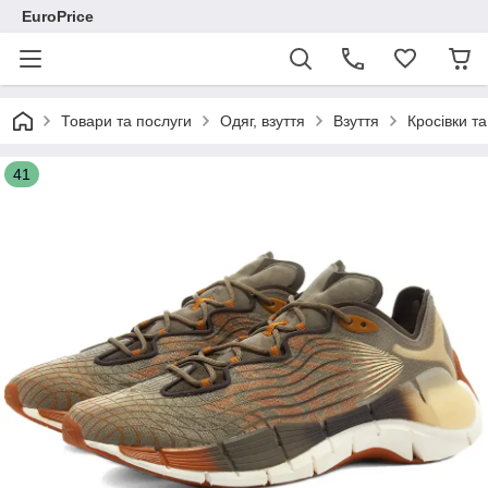
EuroPrice
Товари та послуги
Одяг, взуття
Взуття
Кросівки та
41