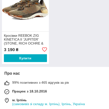
Кросівки REEBOK ZIG
KINETICA II 'JUPITER'
(STONE, RICH OCHRE &
CHALK) (GY5282) розмір
3 190
₴
40.5 Unisex (Made in
Vietnam)
Купити
Про нас
99% позитивних з 465 відгуків за рік
Працює з 18.10.2016
м. Ірпінь
(самовивіз зі складу м. Ірпінь), Ірпінь, Україна