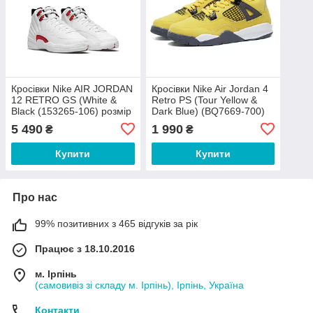
Кросівки Nike AIR JORDAN
Кросівки Nike Air Jordan 4
12 RETRO GS (White &
Retro PS (Tour Yellow &
Black (153265-106) розмір
Dark Blue) (BQ7669-700)
38 (Made in Indonesia)
розмір 32 (Made in
5 490
1 990
₴
₴
Indonesia)
Купити
Купити
Про нас
99% позитивних з 465 відгуків за рік
Працює з 18.10.2016
м. Ірпінь
(самовивіз зі складу м. Ірпінь), Ірпінь, Україна
Контакти