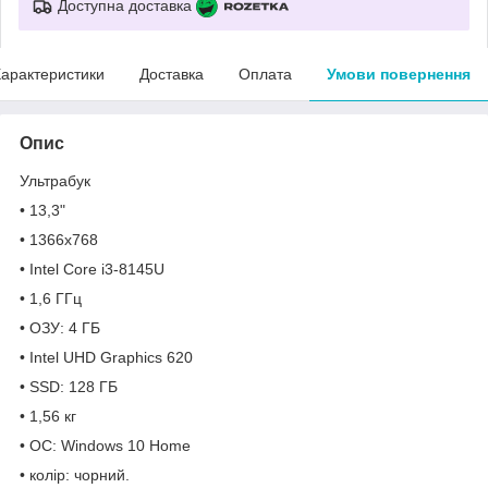
Доступна доставка
арактеристики
Доставка
Оплата
Умови повернення
Опис
Ультрабук
• 13,3"
• 1366x768
• Intel Core i3-8145U
• 1,6 ГГц
• ОЗУ: 4 ГБ
• Intel UHD Graphics 620
• SSD: 128 ГБ
• 1,56 кг
• ОС: Windows 10 Home
• колір: чорний.