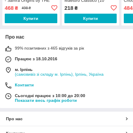
- Samra Origins by THE
Maestro Classico (10
Choc
WEEKND (10 капсул)
капсул)
468
218
484
₴
₴
498 ₴
Купити
Купити
Про нас
99% позитивних з 465 відгуків за рік
Працює з 18.10.2016
м. Ірпінь
(самовивіз зі складу м. Ірпінь), Ірпінь, Україна
Контакти
Сьогодні працює з 10:00 до 20:00
Показати весь графік роботи
Про нас