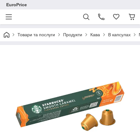
EuroPrice
Товари та послуги
Продукти
Кава
В капсулах