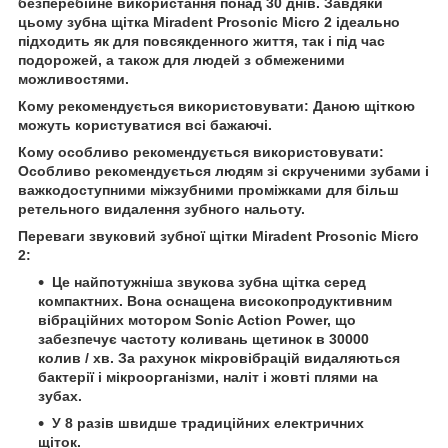
безперебійне використання понад 30 днів. Завдяки
цьому зубна щітка Miradent Prosonic Micro 2 ідеально
підходить як для повсякденного життя, так і під час
подорожей, а також для людей з обмеженими
можливостями.
Кому рекомендується використовувати: Даною щіткою
можуть користуватися всі бажаючі.
Кому особливо рекомендується використовувати:
Особливо рекомендується людям зі скрученими зубами і
важкодоступними міжзубними проміжками для більш
ретельного видалення зубного нальоту.
Переваги звуковий зубної щітки Miradent Prosonic Micro
2:
Це найпотужніша звукова зубна щітка серед
компактних. Вона оснащена високопродуктивним
вібраційних мотором Sonic Action Power, що
забезпечує частоту коливань щетинок в 30000
колив / хв. За рахунок мікровібрацій видаляються
бактерії і мікроорганізми, наліт і жовті плями на
зубах.
У 8 разів швидше традиційних електричних
щіток.