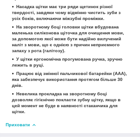
Насадка щітки має три ряди щетинок різної
твердості, завдяки чому відмінно чистить зуби з
усіх боків, включаючи міжзубні проміжки.
На зворотному боці головки щітки вбудована
маленька силіконова щіточка для очищення мови,
за допомогою якої може бути надійно вилучений
наліт з мови, що є однією з причин неприємного
запаху з рота (галітозу).
У щітки ергономічна прогумована ручка, зручно
лежить в руці.
Працює від змінної пальчикової батарейки (AAA),
яка забезпечує використання протягом більше 30
днів.
Невелика прокладка на зворотному боці
дозволяє гігієнічно покласти зубну щітку, якщо в
цей момент не буде в наявності стаканчика для
щітки.
Приховати