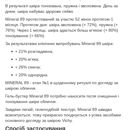
В результаті шкіра тонізована, пружна і зволожена. День за
днем, шкіра набуває здорове сяйво.
Mineral 89 протестований за участю 52 жінок протягом 1
місяця. Протягом дня: шкіра зволожена (+ 72%), пружна (+
76%). Через 1 місяць: шкіра здається більш м'якою (+ 80%)
тонізуваною (+ 66%).
За результатами клінічних випробувань Mineral 89 шкіра:
+ 21% розгладжена;
+ 20% м'яка;
+ 26% сяюча;
+ 20% однорідна.
MINERAL 89 - етап №1 в щоденному ритуалі по догляду за
шкірою обличчя.
Гель-бустер Mineral 89 потрібно наносити після очищення і
тонізування шкіри обличчя.
Завдяки легкій, гелеподібній текстурі, Mineral 89 швидко
всмоктується, тому прекрасно поєднується з усіма засобами
основного догляду за шкірою Vichy.
Спосіб застосування