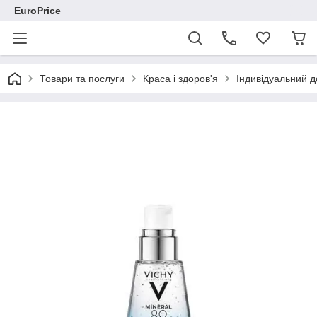
EuroPrice
Товари та послуги
Краса і здоров'я
Індивідуальний д