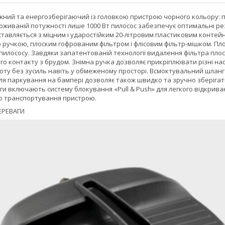
ний та енергозберігаючий із головкою пристрою чорного кольору: пи
поживаній потужності лише 1000 Вт пилосос забезпечує оптимальні ре
оставляється з міцним і ударостійким 20-літровим пластиковим конт
ю ручкою, плоским гофрованим фільтром і флісовим фільтр-мішком. П
 пилососу. Завдяки запатентованій технології видалення фільтра пло
го контакту з брудом. Знімна ручка дозволяє прикріплювати різні н
ту без зусиль навіть у обмеженому просторі. Всмоктувальний шланг 
ля паркування на бампері дозволяє також швидко та зручно зберігати
аги включають систему блокування «Pull & Push» для легкого відкрив
о транспортування пристрою.
ЕРЕВАГИ