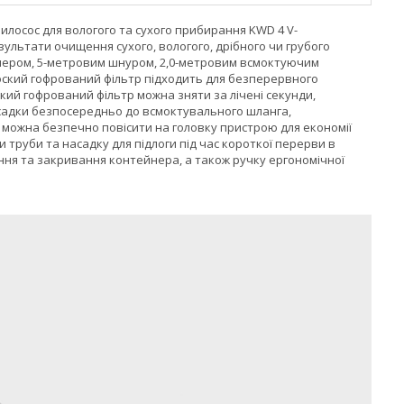
лосос для вологого та сухого прибирання KWD 4 V-
зультати очищення сухого, вологого, дрібного чи грубого
ейнером, 5-метровим шнуром, 2,0-метровим всмоктуючим
лоский гофрований фільтр підходить для безперервного
ский гофрований фільтр можна зняти за лічені секунди,
асадки безпосередньо до всмоктувального шланга,
можна безпечно повісити на головку пристрою для економії
 труби та насадку для підлоги під час короткої перерви в
ання та закривання контейнера, а також ручку ергономічної