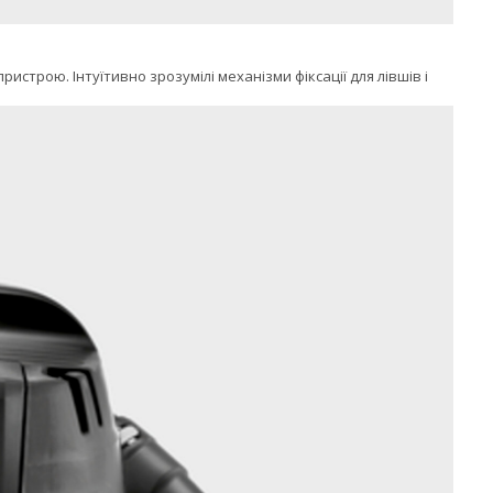
строю. Інтуїтивно зрозумілі механізми фіксації для лівшів і