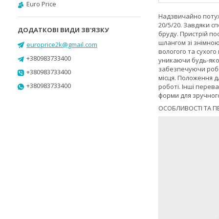
Euro Price
Надзвичайно потуж
20/5/20. Завдяки с
бруду. Пристрій п
шлангом зі знімно
europrice2k@gmail.com
вологого та сухого
+380983733400
уникаючи будь-яко
забезпечуючи робо
+380983733400
місця. Положення д
+380983733400
роботі. Інші перев
форми для зручног
ОСОБЛИВОСТІ ТА П