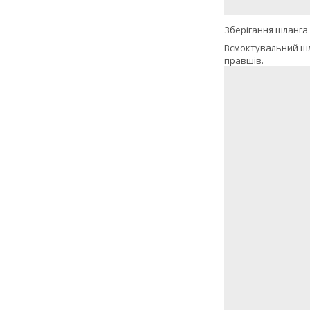
Зберігання шланга
Всмоктувальний шла
правшів.