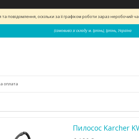
та повідомлення, оскільки за її графіком роботи зараз неробочий ч
(самовивіз зі складу м. Ірпінь), Ірпінь, Україна
та оплата
Пилосос Karcher KW