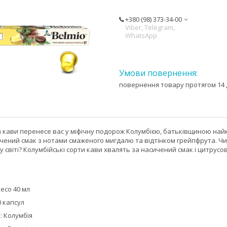
+380 (98) 373-34-00
Viber, Telegram,
WhatsApp
повернення товару протягом 14 
кави перенесе вас у міфічну подорож Колумбією, батьківщиною найкр
ичений смак з нотами смаженого мигдалю та відтінком грейпфрута. Чи
 світі? Колумбійські сорти кави хвалять за насичений смак і цитрусов
есо 40 мл
0 капсул
: Колумбія