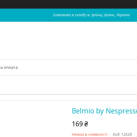
(самовивіз зі складу м. Ірпінь), Ірпінь, Україна
та оплата
Belmio by Nespress
169 ₴
Немає в наявності
Код:
12628