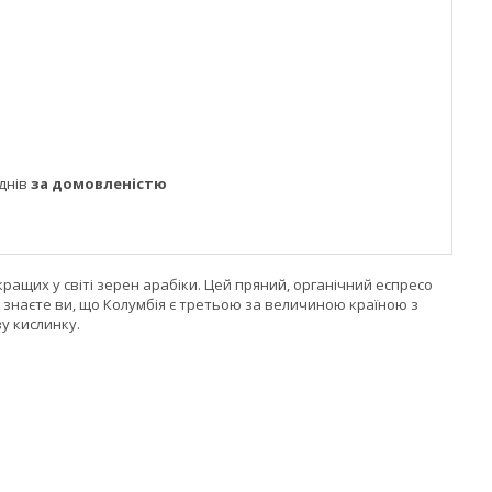
днів
за домовленістю
ащих у світі зерен арабіки. Цей пряний, органічний еспресо
 знаєте ви, що Колумбія є третьою за величиною країною з
у кислинку.