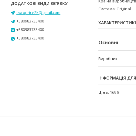
Країна виробництва
Система: Original
europrice2k@gmail.com
+380983733400
ХАРАКТЕРИСТИК
+380983733400
+380983733400
Основні
Виробник
ІНФОРМАЦІЯ ДЛ
Ціна:
169 ₴