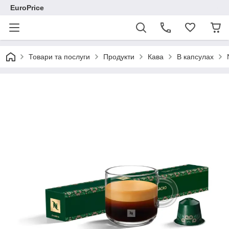
EuroPrice
Товари та послуги
Продукти
Кава
В капсулах