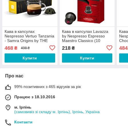
Кава в капсулах
Кава в капсулах Lavazza
Кава
Nespresso Vertuo Tanzania
by Nespresso Espresso
Nesp
- Samra Origins by THE
Maestro Classico (10
Choc
WEEKND (10 капсул)
капсул)
468
218
484
₴
₴
498 ₴
Купити
Купити
Про нас
99% позитивних з 465 відгуків за рік
Працює з 18.10.2016
м. Ірпінь
(самовивіз зі складу м. Ірпінь), Ірпінь, Україна
Контакти