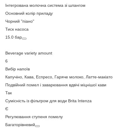
Інтегрована молочна система зі шлангом
Основний колір приладу
Чорний "піано"
Тиск насоса
15.0 бар
Beverage variety amount
6
Вибір напоїв
Капучіно, Кава, Еспресо, Гаряче молоко, Латте-макіато
Подвійний помел і заварювання вдвічі міцнішої кави
Так
Сумісність із фільтром для води Brita Intenza
Є
Регулювання ступеня помелу
Багаторівневий