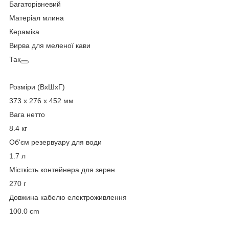
Багаторівневий
Матеріал млина
Кераміка
Вирва для меленої кави
Так
Розміри (ВхШхГ)
373 x 276 x 452 мм
Вага нетто
8.4 кг
Об'єм резервуару для води
1.7 л
Місткість контейнера для зерен
270 г
Довжина кабелю електроживлення
100.0 cm