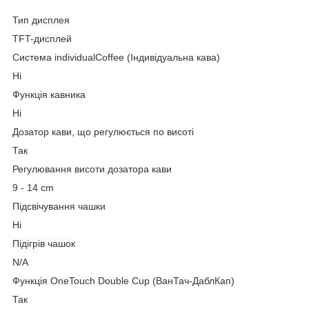
Тип дисплея
TFT-дисплей
Система individualCoffee (Індивідуальна кава)
Ні
Функція кавника
Ні
Дозатор кави, що регулюється по висоті
Так
Регулювання висоти дозатора кави
9 - 14 cm
Підсвічування чашки
Ні
Підігрів чашок
N/A
Функція OneTouch Double Cup (ВанТач-ДаблКап)
Так