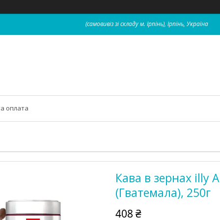
(самовивіз зі складу м. Ірпінь), Ірпінь, Україна
та оплата
Кава в зернах illy 
(Гватемала), 250г
408 ₴