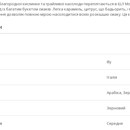
благородної кислинки та грайливої насолоди переплітаються в ILLY M
із багатим букетом смаків. Легка карамель, цитрус, що бадьорить, і 
ння дозволяє повною мірою насолодитися всією розкішшю смаку. Ця к
И
Illy
Італія
Арабіка, Зе
Зерновий
я
Середня