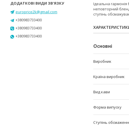
Ідеальна гармонія 
неповторний бленд 
europrice2k@gmail.com
ступінь обсмажува
+380983733400
ХАРАКТЕРИСТИК
+380983733400
+380983733400
Основні
Виробник
Країна виробник
Вид кави
Форма випуску
Ступінь обсмаженн