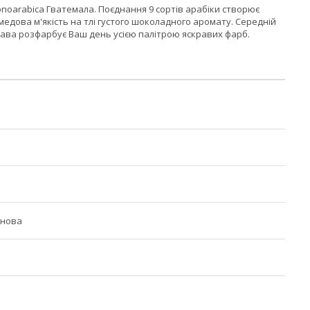
onoarabica Гватемала. Поєднання 9 сортів арабіки створює
медова м'якість на тлі густого шоколадного аромату. Середній
ава розфарбує Ваш день усією палітрою яскравих фарб.
рнова