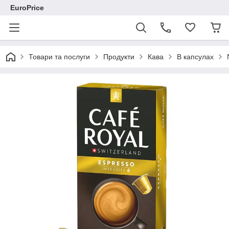
EuroPrice
Товари та послуги
Продукти
Кава
В капсулах