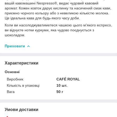
вашій кавомашині Nespresso®, видає чудовий кавовий
аромат. Кожен ковток дарує кислинку та насичений смак кави,
приємно чорного кольору або з невеликою кількістю молока.
Це ідеальна кава для будь-якого часу доби.
Коли ви насолоджуватиметеся чашкою цього м'якого еспресо,
ви відчуєте нотки куркуми, яка чудово поєднується з
шоколадом.
Приховати
Характеристики
Основні
Виробник
CAFÉ ROYAL
Кількість в упаковці
10 шт.
Вага
50 г
Умови доставки