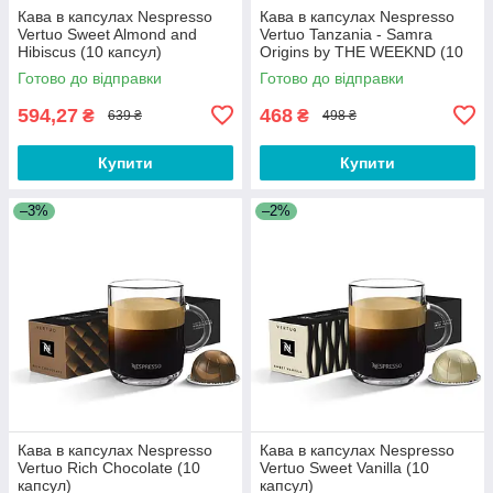
Кава в капсулах Nespresso
Кава в капсулах Nespresso
Vertuo Sweet Almond and
Vertuo Tanzania - Samra
Hibiscus (10 капсул)
Origins by THE WEEKND (10
капсул)
Готово до відправки
Готово до відправки
594,27
468
₴
₴
639 ₴
498 ₴
Купити
Купити
–3%
–2%
Кава в капсулах Nespresso
Кава в капсулах Nespresso
Vertuo Rich Chocolate (10
Vertuo Sweet Vanilla (10
капсул)
капсул)