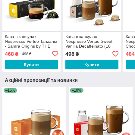
Кава в капсулах
Кава в капсулах
Кава
Nespresso Vertuo Tanzania
Nespresso Vertuo Sweet
Nesp
- Samra Origins by THE
Vanilla Decaffeinato (10
Choc
WEEKND (10 капсул)
капсул)
468
498
484
₴
₴
498 ₴
Купити
Купити
Акційні пропозиції та новинки
–15%
–10%