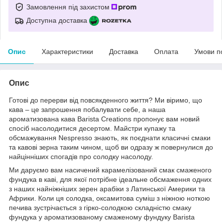
Замовлення під захистом
Доступна доставка
Опис
Характеристики
Доставка
Оплата
Умови п
Опис
Готові до перерви від повсякденного життя? Ми віримо, що
кава – це запрошення побалувати себе, а наша
ароматизована кава Barista Creations пропонує вам новий
спосіб насолодитися десертом. Майстри купажу та
обсмажування Nespresso знають, як поєднати класичні смаки
та кавові зерна таким чином, щоб ви одразу ж повернулися до
найцінніших спогадів про солодку насолоду.
Ми даруємо вам насичений карамелізований смак смаженого
фундука в каві, для якої потрібне ідеальне обсмаження одних
з наших найніжніших зерен арабіки з Латинської Америки та
Африки. Коли ця солодка, оксамитова суміш з ніжною ноткою
печива зустрічається з гірко-солодкою складністю смаку
фундука у ароматизованому смаженому фундуку Barista