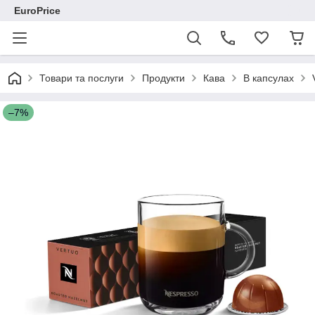
EuroPrice
Товари та послуги
Продукти
Кава
В капсулах
–7%