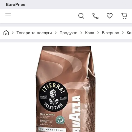
EuroPrice
Товари та послуги
Продукти
Кава
В зернах
Ка