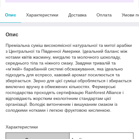
Опис
Характеристики
Доставка
Оплата
Умови п
Опис
Преміальна суміш високоякісної натуральної та митої арабіки
з Центральної та Південної Америки. Ідеальний баланс між
нотами квітів жасмину, мигдалю та молочного шоколаду,
середнього тіла та ніжного смаку. Завдяки тривалій та
«м’якій» барабанній системі обсмажування, яка ідеально
підходить для еспресо, кавовий аромат посилюється та
зберігається. Зерно для цієї суміші обробляється і збирається
виключно вручну в обмежених кількостях. Фермерські
господарства проходять сертифікацію Rainforest Alliance і
відповідають жорстким екологічним стандартам цієї
організації. Володіє витонченим і вишуканим смаком із
солодкими нотками і легкою фруктовою кислинкою.
Характеристики