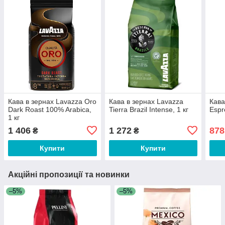
Кава в зернах Lavazza Oro
Кава в зернах Lavazza
Кава
Dark Roast 100% Arabica,
Tierra Brazil Intense, 1 кг
Espr
1 кг
1 406
1 272
878
₴
₴
Купити
Купити
Акційні пропозиції та новинки
–5%
–5%