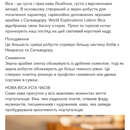
Bica - це густа і гірка кава Лісабона, густа з відгомонами
імперії. В основному створений із зерен робусти для
посилення характеру, гармонійно доповнених зернами
арабіки з Сальвадору, World Explorations Lisbon Bica
відображає свою багату історію. Пряні та горіхові нотки
пронизують наш погляд на цей сміливий короткий кадр.
Походження
Ця більшість суміші робусти отримує більшу частину бобів з
Нікарагуа та Сальвадору.
Смаження
Зерна арабіки злегка обсмажують із дрібним помелом, тоді як
зерна робусти обсмажують до більш темного рівня. Це
створює помітну різницю в профілях смаження між двома
сортами в суміші.
НОВА BICA УСІХ ЧАСІВ
Саме кава присутня у всіх важливих моментах життя
португальців. Біка, яка надихала поетів, співаків фаду,
музикантів, письменників і художників, кава, яка завжди
пробуджувала креативність португальців.