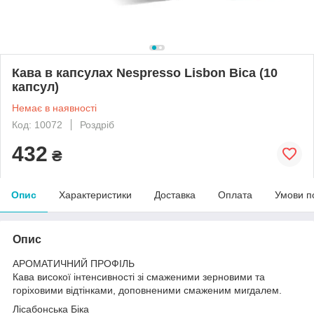
Кава в капсулах Nespresso Lisbon Bica (10
капсул)
Немає в наявності
Код: 10072
Роздріб
432
₴
Опис
Характеристики
Доставка
Оплата
Умови п
Опис
АРОМАТИЧНИЙ ПРОФІЛЬ
Кава високої інтенсивності зі смаженими зерновими та
горіховими відтінками, доповненими смаженим мигдалем.
Лісабонська Біка