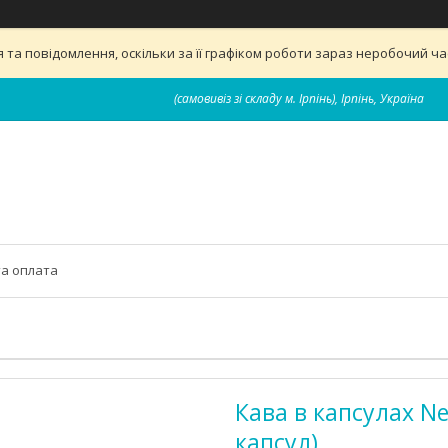
та повідомлення, оскільки за її графіком роботи зараз неробочий ч
(самовивіз зі складу м. Ірпінь), Ірпінь, Україна
та оплата
Кава в капсулах Ne
капсул)