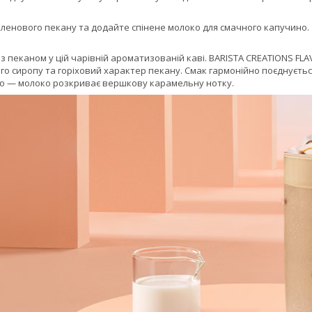
кленового пекану та додайте спінене молоко для смачного капучино.
 з пеканом у цій чарівній ароматизованій каві. BARISTA CREATIONS 
го сиропу та горіховий характер пекану. Смак гармонійно поєднується
о — молоко розкриває вершкову карамельну нотку.