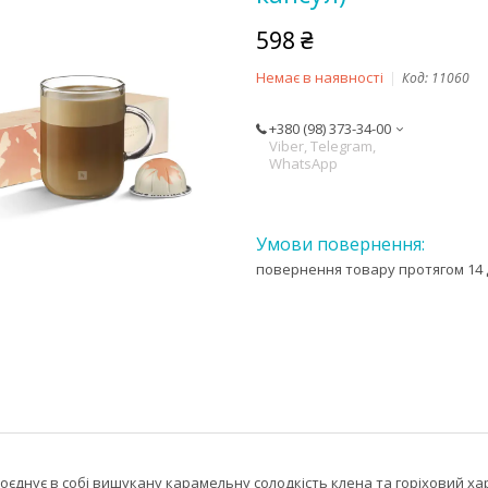
598 ₴
Немає в наявності
Код:
11060
+380 (98) 373-34-00
Viber, Telegram,
WhatsApp
повернення товару протягом 14 
оєднує в собі вишукану карамельну солодкість клена та горіховий ха