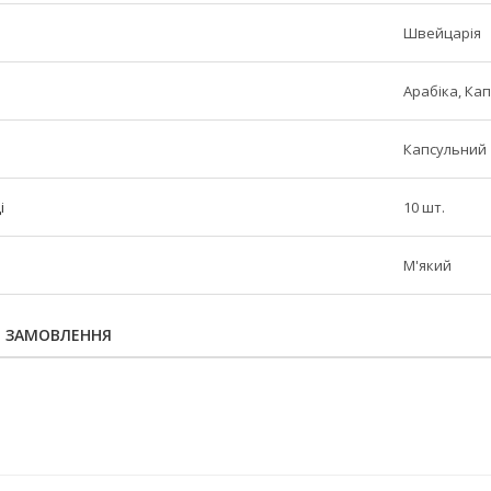
Швейцарія
Арабіка, Ка
Капсульний
і
10 шт.
М'який
Я ЗАМОВЛЕННЯ