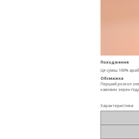
Походження
Ця суміш 100% арабі
Обсмажка
Перший розкол злег
кавових зерен під
Характеристики