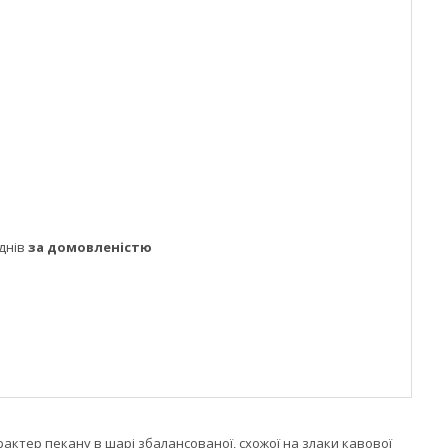
днів
за домовленістю
рактер пекану в шарі збалансованої, схожої на злаки кавової