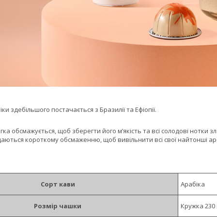
ки здебільшого постачається з Бразилії та Ефіопії.
ка обсмажується, щоб зберегти його м’якість та всі солодові нотки зла
даються короткому обсмаженню, щоб вивільнити всі свої найтонші ар
Сорт кави
Арабіка
Розмір чашки
Кружка 230 