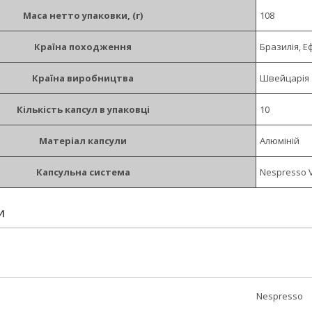
Маса нетто упаковки, (г)
108
Країна походження
Бразилія, Е
Країна виробництва
Швейцарія
Кількість капсул в упаковці
10
Матеріал капсули
Алюміній
Капсульна система
Nespresso 
И
Nespresso