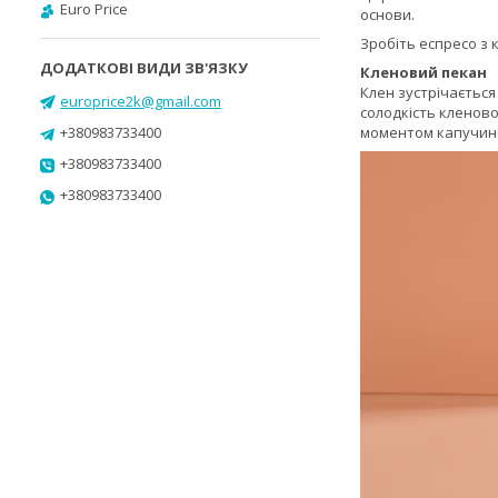
Euro Price
основи.
Зробіть еспресо з 
Кленовий пекан
Клен зустрічається
europrice2k@gmail.com
солодкість кленово
+380983733400
моментом капучин
+380983733400
+380983733400