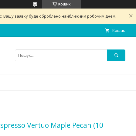
Кошик
ас. Вашу заявку буде оброблено найближчим робочим днем.
Кошик
spresso Vertuo Maple Pecan (10