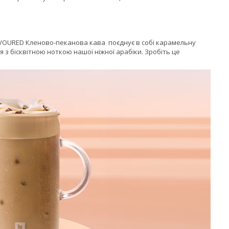
FLAVOURED Кленово-пеканова кава поєднує в собі карамельну
 з бісквітною ноткою нашої ніжної арабіки. Зробіть це