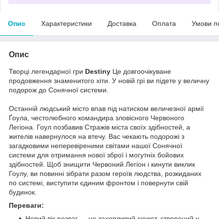
Опис
Характеристики
Доставка
Оплата
Умови п
Опис
Творці легендарної гри
Destiny
Це довгоочікуване
продовження знаменитого хіти. У новій грі ви підете у величну
подорож до Сонячної системи.
Останній людський місто впав під натиском величезної армії
Ґоула, честолюбного командира зловісного Червоного
Легіона. Гоул позбавив Стражів міста своїх здібностей, а
жителів навернулося на втечу. Вас чекають подорожі з
загадковими неперевіреними світами нашої Сонячної
системи для отримання нової зброї і могутніх бойових
здібностей. Щоб знищити Червоний Легіон і кинути виклик
Гоулу, ви повинні зібрати разом героїв людства, розкиданих
по системі, виступити єдиним фронтом і повернути свій
будинок.
Переваги:
Новий вік розваг — це захопливий сюжет, створений у