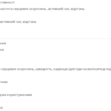
ктивності
ї, частота серцевих скорочень, активний час, відстань
, активний час, відстань
ання
ння
 серцевих скорочень, швидкість, каденція (для їзди на велосипеді пі
учник
брані користувачами
ії