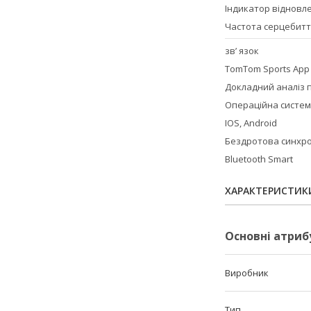
Індикатор відновл
Частота серцебитт
зв’ язок
TomTom Sports App
Докладний аналіз 
Операційна систе
IOS, Android
Бездротова синхро
Bluetooth Smart
ХАРАКТЕРИСТИК
Основні атриб
Виробник
Тип