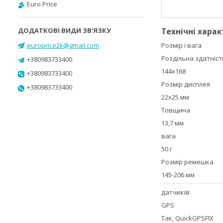
Euro Price
Технічні хара
europrice2k@gmail.com
Розмір і вага
Роздільна здатніс
+380983733400
144x168
+380983733400
Розмір дисплея
+380983733400
22x25 мм
Товщина
13,7 мм
вага
50 г
Розмір ремешка
145-206 мм
датчиків
GPS
Так, QuickGPSFIX