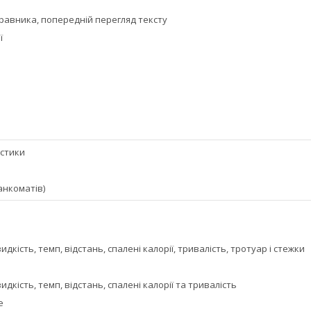
равника, попередній перегляд тексту
ї
истики
банкоматів)
идкість, темп, відстань, спалені калорії, тривалість, тротуар і стежки
идкість, темп, відстань, спалені калорії та тривалість
е