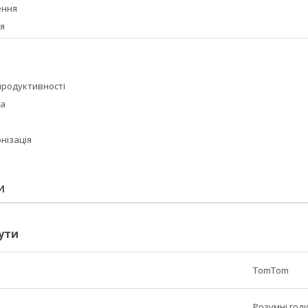
ення
я
продуктивності
ма
нізація
И
ути
TomTom
Розумні год