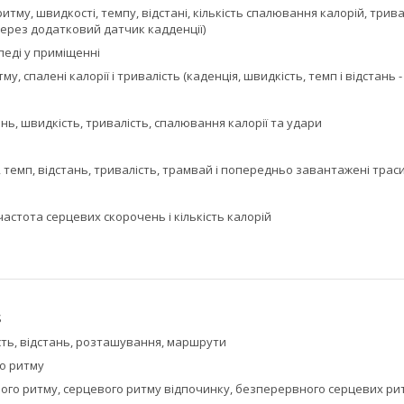
итму, швидкості, темпу, відстані, кількість спалювання калорій, трив
через додатковий датчик кадденції)
педі у приміщенні
у, спалені калорії і тривалість (каденція, швидкість, темп і відстань 
ань, швидкість, тривалість, спалювання калорії та удари
 темп, відстань, тривалість, трамвай і попередньо завантажені трас
 частота серцевих скорочень і кількість калорій
S
сть, відстань, розташування, маршрути
го ритму
вого ритму, серцевого ритму відпочинку, безперервного серцевих ритму