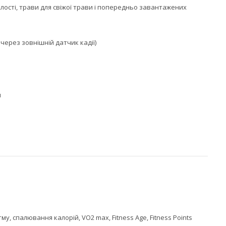
алості, трави для свіжої трави і попередньо завантажених
- через зовнішній датчик кадії)
и
, спалювання калорій, VO2 max, Fitness Age, Fitness Points