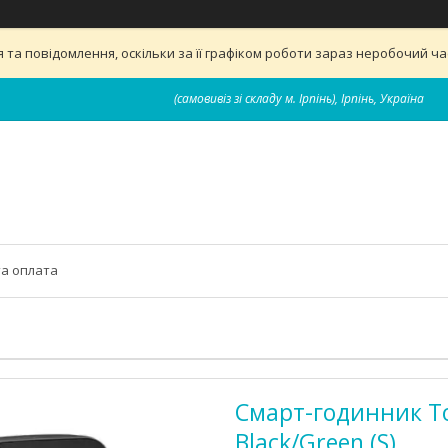
та повідомлення, оскільки за її графіком роботи зараз неробочий ч
(самовивіз зі складу м. Ірпінь), Ірпінь, Україна
та оплата
Смарт-годинник To
Black/Green (S)