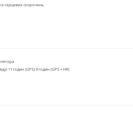
та серцевих скорочень
улятора
яду) 11 годин (GPS) 9 годин (GPS + HR)