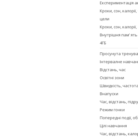
Експериментація а
Кроки, сон, калорі
цели
Кроки, сон, калорії
Внутрішня пам’ ять
4ГБ
Просунута тренув
Інтервалне навча
Відстань, час
Освітні зони
Швидкість, частота
Внапуски
Час, відстань, підр
Режим гонки
Попередні події, о
Цілі навчання
Час, відстань, калор