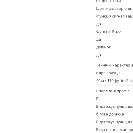
Вхідні тексти
Ідентифікатор відп
Функція сигналізаці
да
Функція Buzz
да
Дзвінок
да
Технічні характер
гідроізоляція
40 м / 130 футів (5 
Спортивні профілі
Біг
Відстежує пульс, шв
бігова доріжка
Відстежує пульс, шв
Езда на велосипед