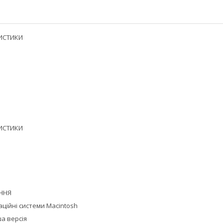
РИСТИКИ
РИСТИКИ
ННЯ
ційні системи Macintosh
ша версія