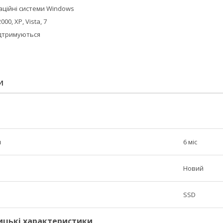
аційні системи Windows
00, XP, Vista, 7
ідтримуються
И
н
6 міс
Новий
SSD
ицькі характеристики