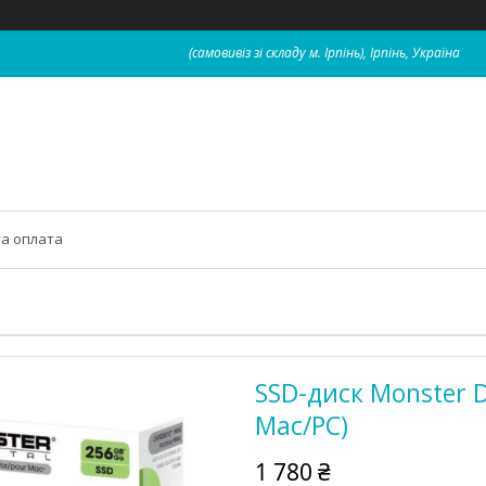
(самовивіз зі складу м. Ірпінь), Ірпінь, Україна
та оплата
SSD-диск Monster Di
Mac/PC)
1 780 ₴