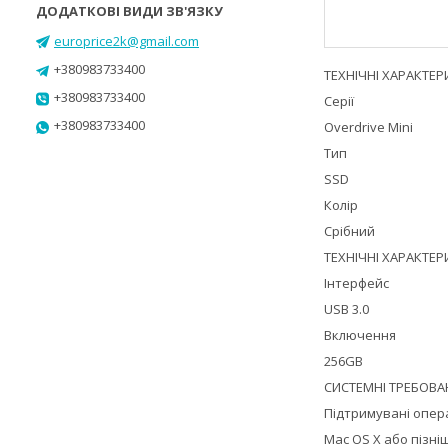
europrice2k@gmail.com
+380983733400
ТЕХНІЧНІ ХАРАКТЕ
+380983733400
Серії
+380983733400
Overdrive Mini
Тип
SSD
Колір
Срібний
ТЕХНІЧНІ ХАРАКТЕ
Інтерфейс
USB 3.0
Включення
256GB
СИСТЕМНІ ТРЕБОВА
Підтримувані опера
Mac OS X або пізні