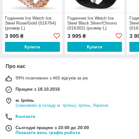
Годинник Ice Watch Ice
Годинник Ice Watch Ice
Годи
Steel Rose/Gold (016764)
Steel Black Silver/Chrono
Stee
(розмір L)
(016302) (розмір L)
(016
3 995
3 995
3 9
₴
₴
Купити
Купити
Про нас
99% позитивних з 465 відгуків за рік
Працює з 18.10.2016
м. Ірпінь
(самовивіз зі складу м. Ірпінь), Ірпінь, Україна
Контакти
Сьогодні працює з 10:00 до 20:00
Показати весь графік роботи