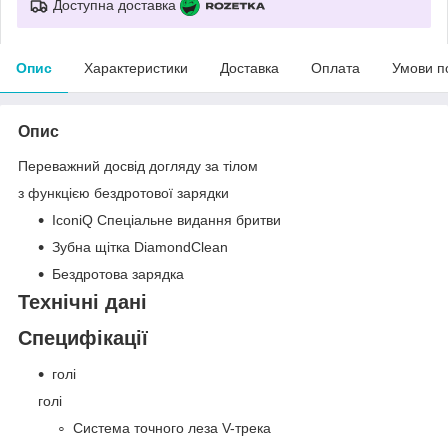
Доступна доставка
Опис
Характеристики
Доставка
Оплата
Умови п
Опис
Переважний досвід догляду за тілом
з функцією бездротової зарядки
IconiQ Спеціальне видання бритви
Зубна щітка DiamondClean
Бездротова зарядка
Технічні дані
Специфікації
голі
голі
Система точного леза V-трека