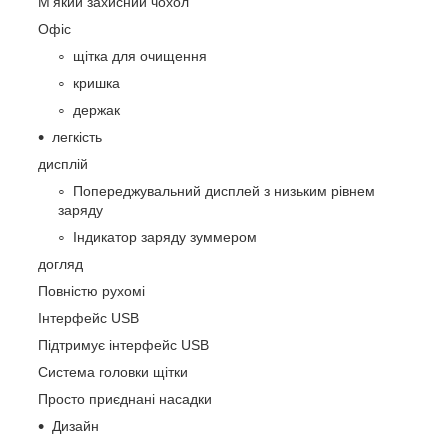
М’який захисний чохол
Офіс
щітка для очищення
кришка
держак
легкість
дисплій
Попереджувальний дисплей з низьким рівнем
заряду
Індикатор заряду зуммером
догляд
Повністю рухомі
Інтерфейс USB
Підтримує інтерфейс USB
Система головки щітки
Просто приєднані насадки
Дизайн