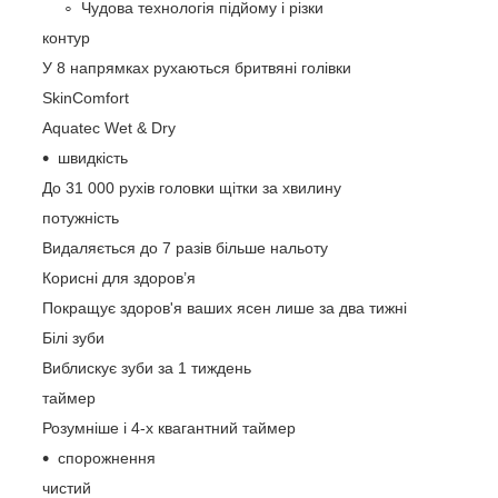
Чудова технологія підйому і різки
контур
У 8 напрямках рухаються бритвяні голівки
SkinComfort
Aquatec Wet & Dry
швидкість
До 31 000 рухів головки щітки за хвилину
потужність
Видаляється до 7 разів більше нальоту
Корисні для здоров’я
Покращує здоров'я ваших ясен лише за два тижні
Білі зуби
Виблискує зуби за 1 тиждень
таймер
Розумніше і 4-х квагантний таймер
спорожнення
чистий