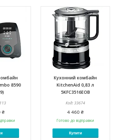
комбайн
Кухонний комбайн
mbo 8590
KitchenAid 0,83 л
9)
5KFC3516EOB
113
33674
 ₴
4 460 ₴
ідправки
Готово до відправки
ти
Купити