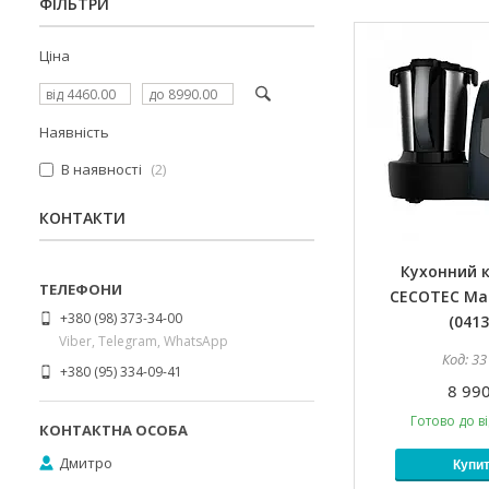
ФІЛЬТРИ
Ціна
Наявність
В наявності
2
КОНТАКТИ
Кухонний 
CECOTEC Ma
+380 (98) 373-34-00
(0413
Viber, Telegram, WhatsApp
33
+380 (95) 334-09-41
8 990
Готово до в
Дмитро
Купи