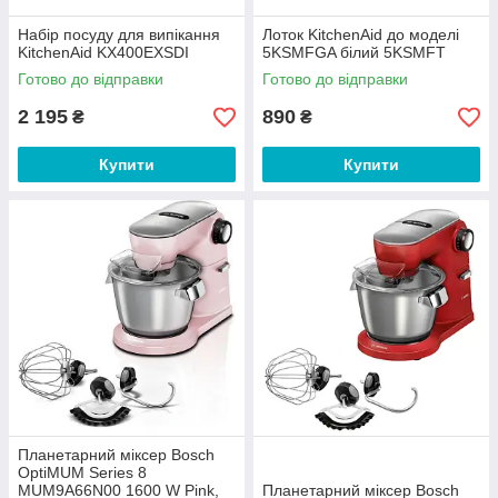
Набір посуду для випікання
Лоток KitchenAid до моделі
KitchenAid KX400EXSDI
5KSMFGA білий 5KSMFT
Готово до відправки
Готово до відправки
2 195
890
₴
₴
Купити
Купити
Планетарний міксер Bosch
OptiMUM Series 8
MUM9A66N00 1600 W Pink,
Планетарний міксер Bosch